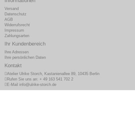
Informationen
Versand
Datenschutz
AGB
Widerrufsrecht
Impressum
Zahlungsarten
Ihr Kundenbereich
Ihre Adressen
Ihre persönlichen Daten
Kontakt
Atelier Ulrike Storch, Kastanienallee 89, 10435 Berlin
Rufen Sie uns an:
+ 49 163 541 702 2
E-Mail
info@ulrike-storch.de