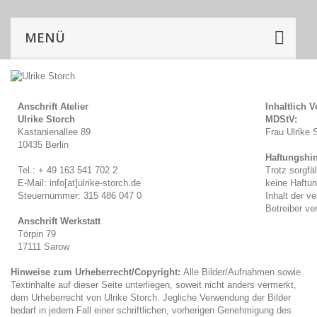
MENÜ
Anschrift Atelier
Inhaltlich 
Ulrike Storch
MDStV:
Kastanienallee 89
Frau Ulrike 
10435 Berlin
Haftungshi
Tel.: + 49 163 541 702 2
Trotz sorgfäl
E-Mail: info[at]ulrike-storch.de
keine Haftun
Steuernummer: 315 486 047 0
Inhalt der v
Betreiber ver
Anschrift Werkstatt
Törpin 79
17111 Sarow
Hinweise zum Urheberrecht/Copyright:
Alle Bilder/Aufnahmen sowie
Textinhalte auf dieser Seite unterliegen, soweit nicht anders vermerkt,
dem Urheberrecht von Ulrike Storch. Jegliche Verwendung der Bilder
bedarf in jedem Fall einer schriftlichen, vorherigen Genehmigung des